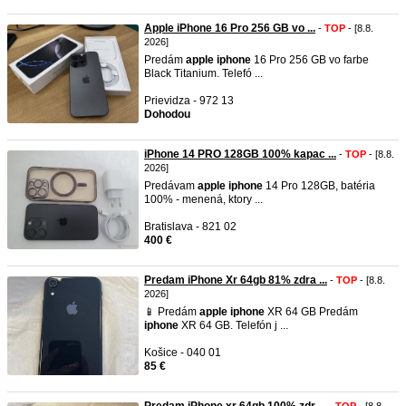
Apple iPhone 16 Pro 256 GB vo ...
-
TOP
- [8.8.
2026]
Predám
apple
iphone
16 Pro 256 GB vo farbe
Black Titanium. Telefó ...
Prievidza - 972 13
Dohodou
iPhone 14 PRO 128GB 100% kapac ...
-
TOP
- [8.8.
2026]
Predávam
apple
iphone
14 Pro 128GB, batéria
100% - menená, ktory ...
Bratislava - 821 02
400 €
Predam iPhone Xr 64gb 81% zdra ...
-
TOP
- [8.8.
2026]
📱 Predám
apple
iphone
XR 64 GB Predám
iphone
XR 64 GB. Telefón j ...
Košice - 040 01
85 €