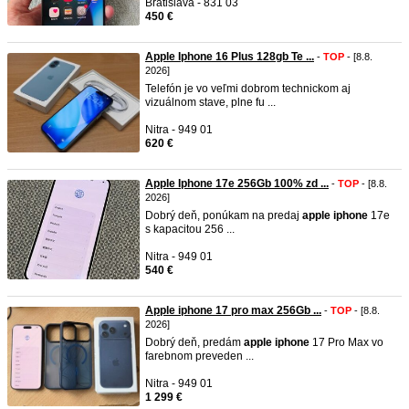
Bratislava - 831 03
450 €
Apple Iphone 16 Plus 128gb Te ...
-
TOP
- [8.8.
2026]
Telefón je vo veľmi dobrom technickom aj
vizuálnom stave, plne fu ...
Nitra - 949 01
620 €
Apple Iphone 17e 256Gb 100% zd ...
-
TOP
- [8.8.
2026]
Dobrý deň, ponúkam na predaj
apple
iphone
17e
s kapacitou 256 ...
Nitra - 949 01
540 €
Apple iphone 17 pro max 256Gb ...
-
TOP
- [8.8.
2026]
Dobrý deň, predám
apple
iphone
17 Pro Max vo
farebnom preveden ...
Nitra - 949 01
1 299 €