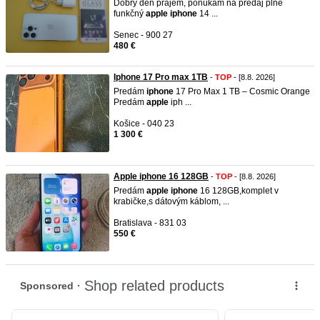
Dobrý deň prajem, ponúkam na predaj plne
funkčný
apple
iphone
14 ...
Senec - 900 27
480 €
Iphone 17 Pro max 1TB
-
TOP
- [8.8. 2026]
Predám
iphone
17 Pro Max 1 TB – Cosmic Orange
Predám
apple
iph ...
Košice - 040 23
1 300 €
Apple iphone 16 128GB
-
TOP
- [8.8. 2026]
Predám
apple
iphone
16 128GB,komplet v
krabičke,s dátovým káblom, ...
Bratislava - 831 03
550 €