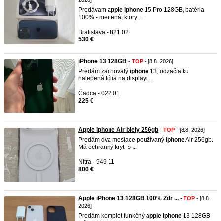
2026]
Predávam
apple
iphone
15 Pro 128GB, batéria
100% - menená, ktory ...
Bratislava - 821 02
530 €
iPhone 13 128GB
-
TOP
- [8.8. 2026]
Predám zachovalý
iphone
13, odzačiatku
nalepená fólia na displayi ...
Čadca - 022 01
225 €
Apple iphone Air biely 256gb
-
TOP
- [8.8. 2026]
Predám dva mesiace používaný
iphone
Air 256gb.
Má ochranný kryt+s ...
Nitra - 949 11
800 €
Apple iPhone 13 128GB 100% Zdr ...
-
TOP
- [8.8.
2026]
Predám komplet funkčný
apple
iphone
13 128GB