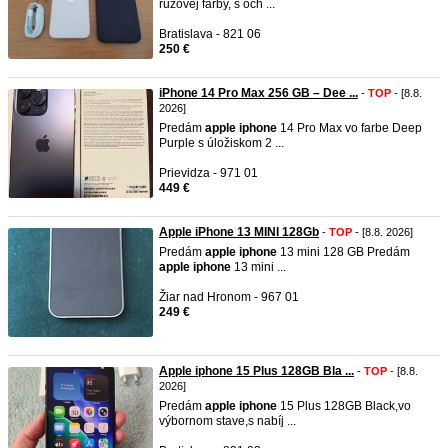
ružovej farby, s och ...
Bratislava - 821 06
250 €
iPhone 14 Pro Max 256 GB – Dee ...
-
TOP
- [8.8.
2026]
Predám
apple
iphone
14 Pro Max vo farbe Deep
Purple s úložiskom 2 ...
Prievidza - 971 01
449 €
Apple iPhone 13 MINI 128Gb
-
TOP
- [8.8. 2026]
Predám
apple
iphone
13 mini 128 GB Predám
apple
iphone
13 mini ...
Žiar nad Hronom - 967 01
249 €
Apple iphone 15 Plus 128GB Bla ...
-
TOP
- [8.8.
2026]
Predám
apple
iphone
15 Plus 128GB Black,vo
výbornom stave,s nabíj ...