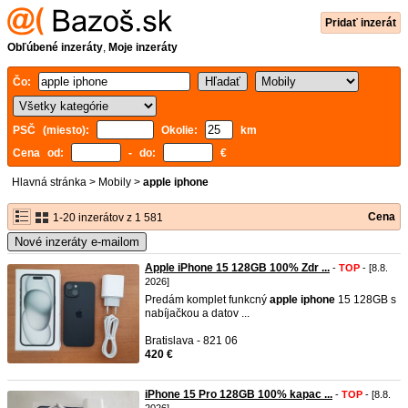
Pridať inzerát
Obľúbené inzeráty
,
Moje inzeráty
Čo:
PSČ (miesto):
Okolie:
km
Cena od:
- do:
€
Hlavná stránka
>
Mobily
>
apple iphone
Cena
1-20 inzerátov z 1 581
Nové inzeráty e-mailom
Apple iPhone 15 128GB 100% Zdr ...
-
TOP
- [8.8.
2026]
Predám komplet funkcný
apple
iphone
15 128GB s
nabíjačkou a datov ...
Bratislava - 821 06
420 €
iPhone 15 Pro 128GB 100% kapac ...
-
TOP
- [8.8.