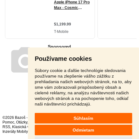
Používame cookies
Súbory cookie a ďalšie technológie sledovania
používame na zlepšenie vášho zážitku z
prehliadania našich webových stránok, na to, aby
sme vám zobrazovali prispôsobený obsah a
cielené reklamy, na analýzu návštevnosti našich
Stránka:
1
2
3
Ďalšia
webových stránok a na pochopenie toho, odkiaľ
naši návštevníci prichádzajú.
©2026 Bazoš -
Inzercia, bazár
Súhlasím
Pomoc
,
Otázky
,
Hodnotenie
,
Kontakt
,
Reklama
,
Podmienky
,
Ochrana údajov
,
RSS
,
Odmietam
Inzeráty Mobily celkom:
17115
, za 24 hodín:
1029