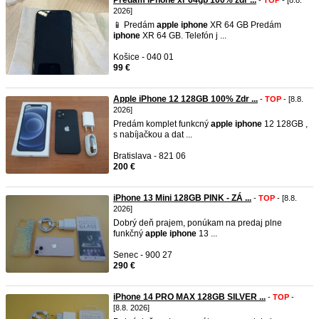
Predam iPhone xr 64gb 100% zdr ...
-
TOP
- [8.8.
2026]
📱 Predám
apple
iphone
XR 64 GB Predám
iphone
XR 64 GB. Telefón j ...
Košice - 040 01
99 €
Apple iPhone 12 128GB 100% Zdr ...
-
TOP
- [8.8.
2026]
Predám komplet funkcný
apple
iphone
12 128GB ,
s nabíjačkou a dat ...
Bratislava - 821 06
200 €
iPhone 13 Mini 128GB PINK - ZÁ ...
-
TOP
- [8.8.
2026]
Dobrý deň prajem, ponúkam na predaj plne
funkčný
apple
iphone
13 ...
Senec - 900 27
290 €
iPhone 14 PRO MAX 128GB SILVER ...
-
TOP
-
[8.8. 2026]