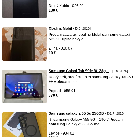
Dolný Kubín - 026 01
130 €
Obal na Mobil
- [3.8. 2026]
Predam zatvaraci obal na Mobil
samsung
galaxi
A35 5G uplne novy c ...
Žilina - 010 07
10 €
Samsung Galaxi Tab S9fe 8/128g ...
- [1.8. 2026]
Dobrý deň, predám tablet
samsung
Galaxy Tab S9
FE v elegantnej s ...
Poprad - 058 01
370 €
Samsung galaxy a 55 5g 256GB
- [31.7. 2026]
📱
samsung
Galaxy A55 5G – 190 € Predám
samsung
Galaxy A55 5G v mo ...
Levice - 934 01