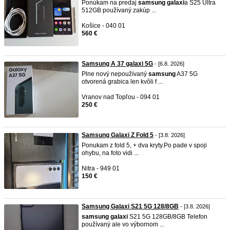
Ponúkam na predaj
samsung
galaxi
a S25 Ultra
512GB používaný zakúp ...
Košice - 040 01
560 €
Samsung A 37 galaxi 5G
- [6.8. 2026]
Plne nový nepoužívaný
samsung
A37 5G
otvorená grabica len kvôli f ...
Vranov nad Topľou - 094 01
250 €
Samsung Galaxi Z Fold 5
- [3.8. 2026]
Ponukam z fold 5, + dva kryty.Po pade v spoji
ohybu, na foto vidi ...
Nitra - 949 01
150 €
Samsung Galaxi S21 5G 128/8GB
- [3.8. 2026]
samsung
galaxi
S21 5G 128GB/8GB Telefon
používaný ale vo výbornom ...