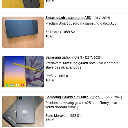
190 €
Smart púzdro samsung A53
- [29.7. 2026]
Predám Smart púzdro na samsung galaxi A53
Kežmarok - 059 52
10 €
Samsung galaxi note 9
- [27.7. 2026]
Predavam
samsung
galaxi
note 9 vo vibornom
stave bez škrabancov j ...
Prešov - 082 01
100 €
Samsung Galaxy S25 ultra 256gb ...
- [25.7. 2026]
Predam
samsung
galaxi
s25 ultra čierny je vo
veľmi dobrom stave j ...
Zlaté Moravce - 953 01
750 €