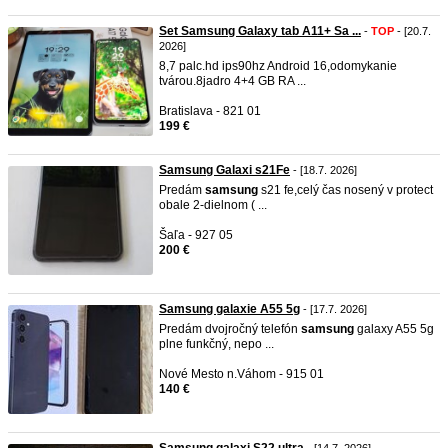
Set Samsung Galaxy tab A11+ Sa ...
-
TOP
- [20.7.
2026]
8,7 palc.hd ips90hz Android 16,odomykanie
tvárou.8jadro 4+4 GB RA ...
Bratislava - 821 01
199 €
Samsung Galaxi s21Fe
- [18.7. 2026]
Predám
samsung
s21 fe,celý čas nosený v protect
obale 2-dielnom ( ...
Šaľa - 927 05
200 €
Samsung galaxie A55 5g
- [17.7. 2026]
Predám dvojročný telefón
samsung
galaxy A55 5g
plne funkčný, nepo ...
Nové Mesto n.Váhom - 915 01
140 €