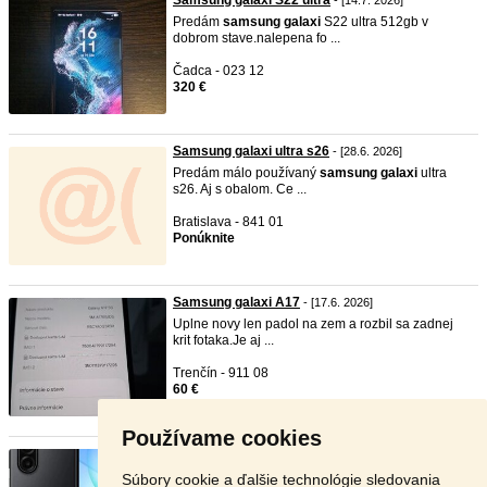
Samsung galaxi S22 ultra
- [14.7. 2026]
Predám
samsung
galaxi
S22 ultra 512gb v
dobrom stave.nalepena fo ...
Čadca - 023 12
320 €
Samsung galaxi ultra s26
- [28.6. 2026]
Predám málo používaný
samsung
galaxi
ultra
s26. Aj s obalom. Ce ...
Bratislava - 841 01
Ponúknite
Samsung galaxi A17
- [17.6. 2026]
Uplne novy len padol na zem a rozbil sa zadnej
krit fotaka.Je aj ...
Trenčín - 911 08
60 €
Používame cookies
SAMSUNG GALAXI A17 5G
- [11.6. 2026]
PREDÁM TELEFON
samsung
galaxi
A17 5G JE
Súbory cookie a ďalšie technológie sledovania