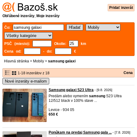
Pridať inzerát
Obľúbené inzeráty
,
Moje inzeráty
Čo:
PSČ (miesto):
Okolie:
km
Cena od:
- do:
€
Hlavná stránka
>
Mobily
>
samsung galaxi
Cena
1-18 inzerátov z 18
Nové inzeráty e-mailom
Samsung galaxi S23 Ultra
- [9.8. 2026]
Predám alebo vymením
samsung
S23 Ultra
12/512 black v 100% stave ...
Levice - 934 05
650 €
Ponúkam na predaj Samsung gala ...
- [7.8. 2026]