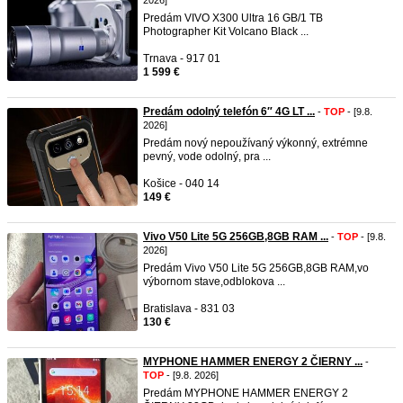
2026]
Predám VIVO X300 Ultra 16 GB/1 TB
Photographer Kit Volcano Black ...
Trnava - 917 01
1 599 €
Predám odolný telefón 6″ 4G LT ...
-
TOP
- [9.8.
2026]
Predám nový nepoužívaný výkonný, extrémne
pevný, vode odolný, pra ...
Košice - 040 14
149 €
Vivo V50 Lite 5G 256GB,8GB RAM ...
-
TOP
- [9.8.
2026]
Predám Vivo V50 Lite 5G 256GB,8GB RAM,vo
výbornom stave,odblokova ...
Bratislava - 831 03
130 €
MYPHONE HAMMER ENERGY 2 ČIERNY ...
-
TOP
- [9.8. 2026]
Predám MYPHONE HAMMER ENERGY 2