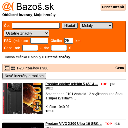
Pridať inzerát
Obľúbené inzeráty
,
Moje inzeráty
Čo:
PSČ (miesto):
Okolie:
km
Cena od:
- do:
€
Hlavná stránka
>
Mobily
>
Ostatné značky
Cena
1-20 inzerátov z 986
Nové inzeráty e-mailom
Predám odolný telefón 5,45″ 4 ...
-
TOP
- [9.8.
2026]
Smartphone F101 Android 12 s výkonnou batériou
a super kvalitným ...
Košice - 040 01
165 €
Predám VIVO X300 Ultra 16 GB/1 ...
-
TOP
- [9.8.