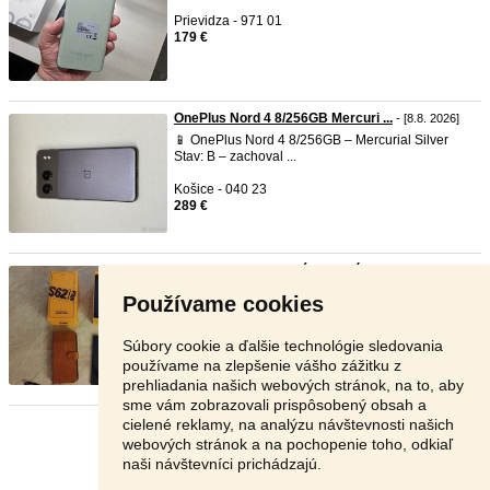
Prievidza - 971 01
179 €
OnePlus Nord 4 8/256GB Mercuri ...
- [8.8. 2026]
📱 OnePlus Nord 4 8/256GB – Mercurial Silver
Stav: B – zachoval ...
Košice - 040 23
289 €
CAT S62 Pro – odolný smartfón ...
- [8.8. 2026]
Predám CAT S62 Pro, odolný profesionálny
Používame cookies
smartfón vhodný do práce ...
Nové Mesto n.Váhom - 916 11
Súbory cookie a ďalšie technológie sledovania
Ponúknite
používame na zlepšenie vášho zážitku z
prehliadania našich webových stránok, na to, aby
sme vám zobrazovali prispôsobený obsah a
cielené reklamy, na analýzu návštevnosti našich
Stránka:
1
2
3
Ďalšia
webových stránok a na pochopenie toho, odkiaľ
naši návštevníci prichádzajú.