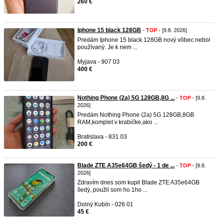
260 €
Iphone 15 black 128GB
-
TOP
- [9.8. 2026]
Predám Iphone 15 black 128GB nový vôbec nebol
používaný. Je k nem ...
Myjava - 907 03
400 €
Nothing Phone (2a) 5G 128GB,8G ...
-
TOP
- [9.8.
2026]
Predám Nothing Phone (2a) 5G 128GB,8GB
RAM,komplet v krabičke,ako ...
Bratislava - 831 03
200 €
Blade ZTE A35e64GB šedý - 1 de ...
-
TOP
- [9.8.
2026]
Zdravím dnes som kupil Blade ZTE A35e64GB
šedý, použil som ho 1ho ...
Dolný Kubín - 026 01
45 €