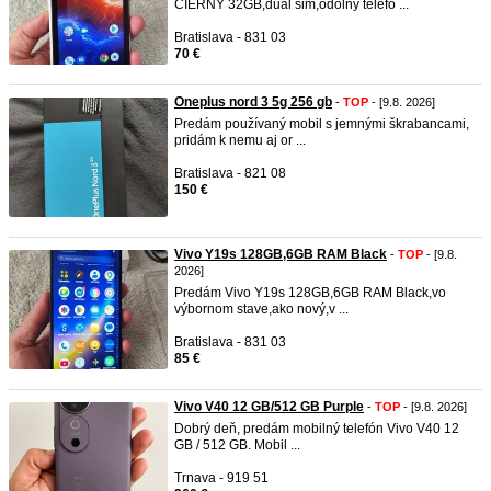
ČIERNY 32GB,dual sim,odolný telefó ...
Bratislava - 831 03
70 €
Oneplus nord 3 5g 256 gb
-
TOP
- [9.8. 2026]
Predám používaný mobil s jemnými škrabancami,
pridám k nemu aj or ...
Bratislava - 821 08
150 €
Vivo Y19s 128GB,6GB RAM Black
-
TOP
- [9.8.
2026]
Predám Vivo Y19s 128GB,6GB RAM Black,vo
výbornom stave,ako nový,v ...
Bratislava - 831 03
85 €
Vivo V40 12 GB/512 GB Purple
-
TOP
- [9.8. 2026]
Dobrý deň, predám mobilný telefón Vivo V40 12
GB / 512 GB. Mobil ...
Trnava - 919 51