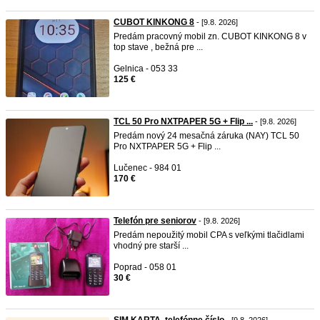
CUBOT KINKONG 8
- [9.8. 2026]
Predám pracovný mobil zn. CUBOT KINKONG 8 v
top stave , bežná pre ...
Gelnica - 053 33
125 €
TCL 50 Pro NXTPAPER 5G + Flip ...
- [9.8. 2026]
Predám nový 24 mesačná záruka (NAY) TCL 50
Pro NXTPAPER 5G + Flip ...
Lučenec - 984 01
170 €
Telefón pre seniorov
- [9.8. 2026]
Predám nepoužitý mobil CPA s veľkými tlačidlami
vhodný pre starší ...
Poprad - 058 01
30 €