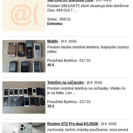
SIM KARTA, telefónne číslo
- [9.8. 2026]
Predám SIM KARTY, ktoré obsahujú tieto telefónne
čísla: 949 018 7 ...
Snina - 069 01
Dohodou
Mobily
- [8.8. 2026]
Predám staršie mobilné telefóny. Najlepšie osobný
odber.
Považská Bystrica - 017 01
40 €
Telefóny na súčiastky
- [8.8. 2026]
Predám mobilné telefóny na súčiastky. Všetko čo
je na fotke. Len ...
Považská Bystrica - 017 01
35 €
Realme GT2 Pro dual 8/128GB
- [8.8. 2026]
zachovalý, bežné známky používania. cena pevná